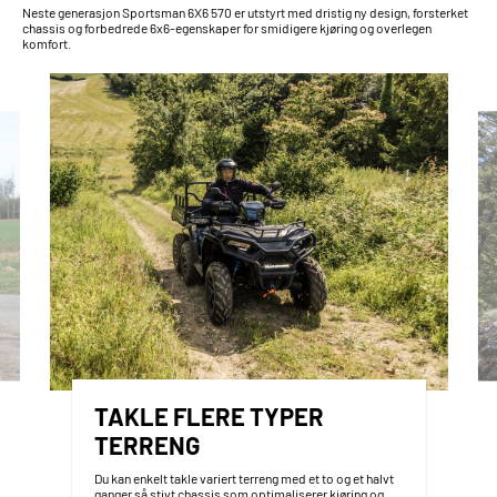
Neste generasjon Sportsman 6X6 570 er utstyrt med dristig ny design, forsterket
chassis og forbedrede 6x6-egenskaper for smidigere kjøring og overlegen
komfort.
TAKLE FLERE TYPER
TERRENG
Du kan enkelt takle variert terreng med et to og et halvt
ganger så stivt chassis som optimaliserer kjøring og