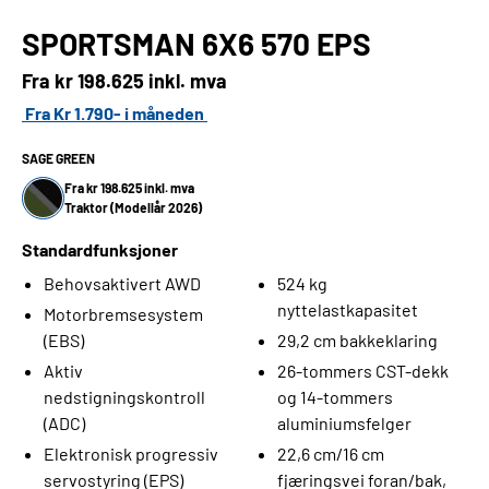
SPORTSMAN 6X6 570 EPS
Fra kr
198.625 inkl. mva
Fra Kr 1.790- i måneden
SAGE GREEN
Fra kr 198.625 inkl. mva
Traktor (Modellår 2026)
Standardfunksjoner
Behovsaktivert AWD
524 kg
nyttelastkapasitet
Motorbremsesystem
(EBS)
29,2 cm bakkeklaring
Aktiv
26-tommers CST-dekk
nedstigningskontroll
og 14-tommers
(ADC)
aluminiumsfelger
Elektronisk progressiv
22,6 cm/16 cm
servostyring (EPS)
fjæringsvei foran/bak,