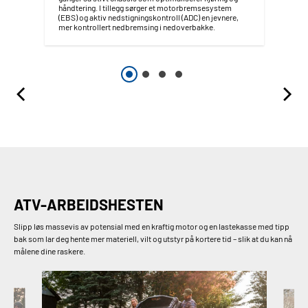
håndtering. I tillegg sørger et motorbremsesystem
(EBS) og aktiv nedstigningskontroll (ADC) en jevnere,
mer kontrollert nedbremsing i nedoverbakke.
ATV-ARBEIDSHESTEN
Slipp løs massevis av potensial med en kraftig motor og en lastekasse med tipp
bak som lar deg hente mer materiell, vilt og utstyr på kortere tid – slik at du kan nå
målene dine raskere.