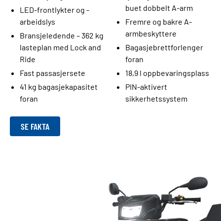
buet dobbelt A-arm
LED-frontlykter og -
arbeidslys
Fremre og bakre A-
armbeskyttere
Bransjeledende – 362 kg
lasteplan med Lock and
Bagasjebrettforlenger
Ride
foran
Fast passasjersete
18,9 l oppbevaringsplass
41 kg bagasjekapasitet
PIN-aktivert
foran
sikkerhetssystem
SE FAKTA