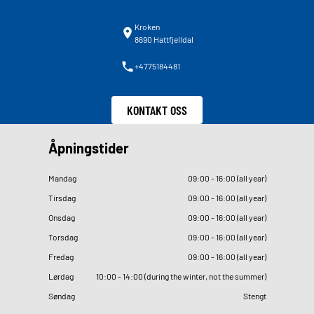
Kroken
8690 Hattfjelldal
+4775184481
KONTAKT OSS
Åpningstider
Mandag
09
:
00 - 16
:
00 (all year)
Tirsdag
09
:
00 - 16
:
00 (all year)
Onsdag
09
:
00 - 16
:
00 (all year)
Torsdag
09
:
00 - 16
:
00 (all year)
Fredag
09
:
00 - 16
:
00 (all year)
Lørdag
10
:
00 - 14
:
00 (during the winter, not the summer)
Søndag
Stengt