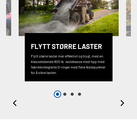
FLYTT STØRRE LASTER
Flytt større laster mer effektivt og trygt, med en
klasseledende 800 lb. lastekasse med tipp med
fabrikkintegrerte D-ringer med flere festepunkter
for å sikre lasten.