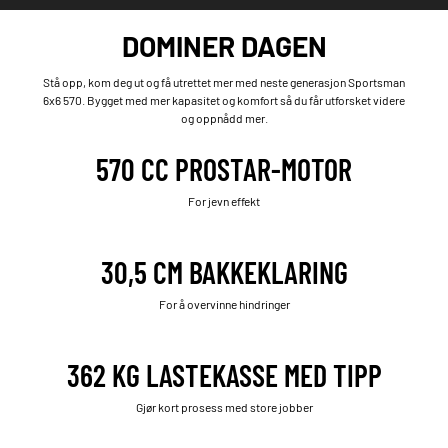
DOMINER DAGEN
Stå opp, kom deg ut og få utrettet mer med neste generasjon Sportsman
6x6 570. Bygget med mer kapasitet og komfort så du får utforsket videre
og oppnådd mer.
570 CC PROSTAR-MOTOR
For jevn effekt
30,5 CM BAKKEKLARING
For å overvinne hindringer
362 KG LASTEKASSE MED TIPP
Gjør kort prosess med store jobber