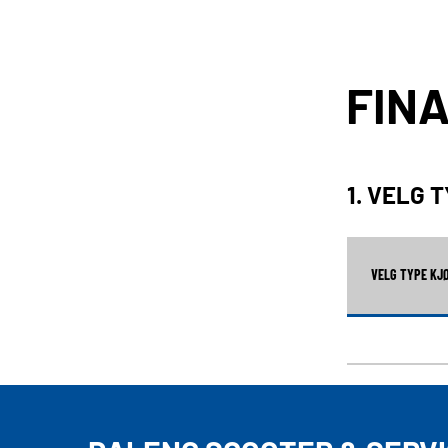
FIN
1. VELG 
VELG TYPE KJ