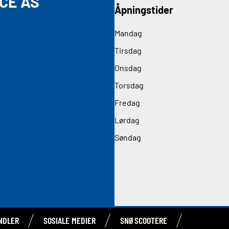
CE AS
Åpningstider
Mandag
Tirsdag
Onsdag
Torsdag
Fredag
Lørdag
Søndag
NDLER
SOSIALE MEDIER
SNØSCOOTERE