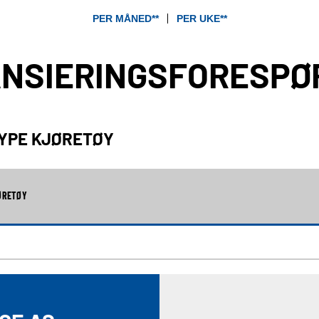
PER MÅNED**
PER UKE**
ANSIERINGSFORESPØ
TYPE KJØRETØY
ØRETØY