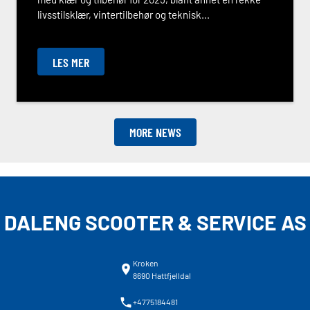
livsstilsklær, vintertilbehør og teknisk...
LES MER
MORE NEWS
DALENG SCOOTER & SERVICE AS
Kroken
8690 Hattfjelldal
+4775184481